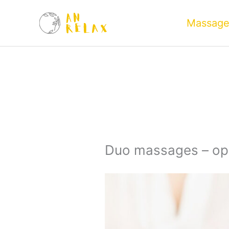
Spring
Massage
naar
de
inhoud
Duo massages – op