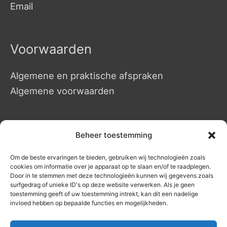
Email
Voorwaarden
Algemene en praktische afspraken
Algemene voorwaarden
Massages
Beheer toestemming
Om de beste ervaringen te bieden, gebruiken wij technologieën zoals
Manuele massages
cookies om informatie over je apparaat op te slaan en/of te raadplegen.
Hotstone Massages
Door in te stemmen met deze technologieën kunnen wij gegevens zoals
surfgedrag of unieke ID's op deze website verwerken. Als je geen
Duo massages – op aanvraag
toestemming geeft of uw toestemming intrekt, kan dit een nadelige
invloed hebben op bepaalde functies en mogelijkheden.
Energetisch werk
Prijslijst