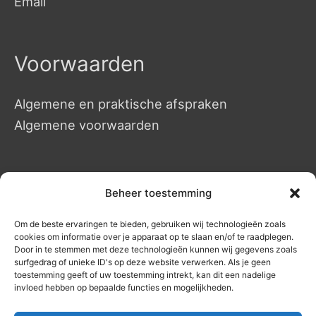
Email
Voorwaarden
Algemene en praktische afspraken
Algemene voorwaarden
Massages
Beheer toestemming
Om de beste ervaringen te bieden, gebruiken wij technologieën zoals
Manuele massages
cookies om informatie over je apparaat op te slaan en/of te raadplegen.
Hotstone Massages
Door in te stemmen met deze technologieën kunnen wij gegevens zoals
surfgedrag of unieke ID's op deze website verwerken. Als je geen
Duo massages – op aanvraag
toestemming geeft of uw toestemming intrekt, kan dit een nadelige
invloed hebben op bepaalde functies en mogelijkheden.
Energetisch werk
Prijslijst