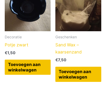
Decoratie
Geschenken
Potje zwart
Sand Wax –
kaarsenzand
€
1,50
€
7,50
Toevoegen aan
winkelwagen
Toevoegen aan
winkelwagen