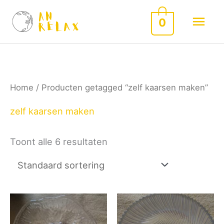
Spring
Hoo
0
naar
de
inhoud
Home
/ Producten getagged “zelf kaarsen maken”
zelf kaarsen maken
Toont alle 6 resultaten